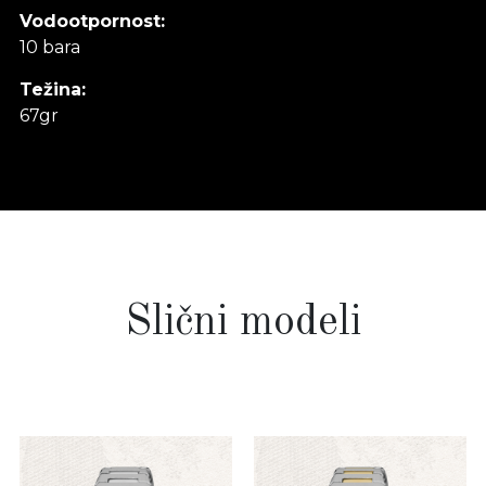
Vodootpornost:
10 bara
Težina:
67gr
Slični modeli