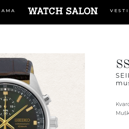
NAMA
VEST
S
SE
muš
Kvar
Mušk