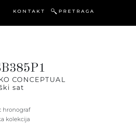
I
KONTAKT
PRETRAGA
SB385P1
IKO CONCEPTUAL
ki sat
c hronograf
a kolekcija