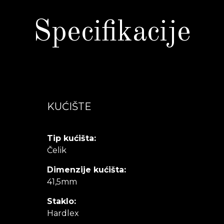
Specifikacije
KUĆIŠTE
Tip kućišta:
Čelik
Dimenzije kućišta:
41,5mm
Staklo:
Hardlex