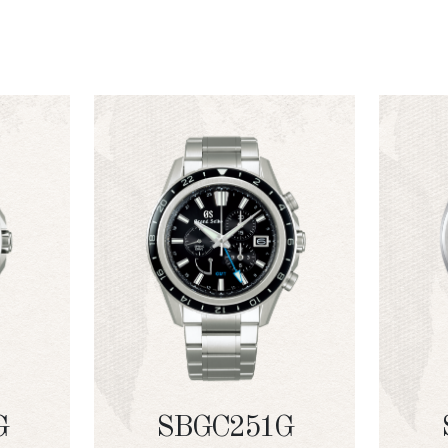
G
SBGC251G