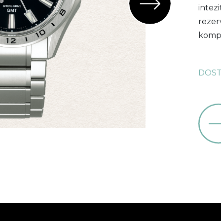
intez
rezer
kompl
DOST