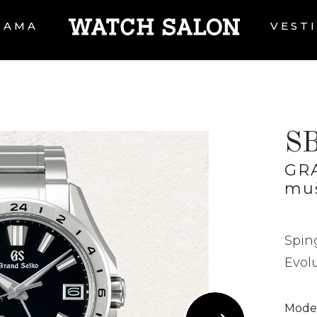
NAMA
VEST
S
GR
muš
Spin
Evolu
Model