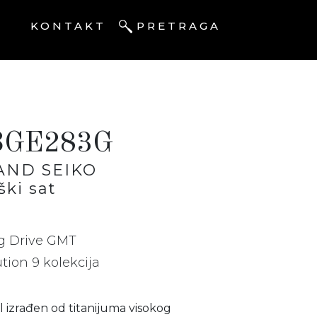
I
KONTAKT
PRETRAGA
BGE283G
AND SEIKO
ki sat
g Drive GMT
tion 9 kolekcija
 izrađen od titanijuma visokog