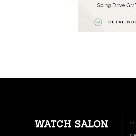
Sping Drive GM
DETALJNIJ
S
G