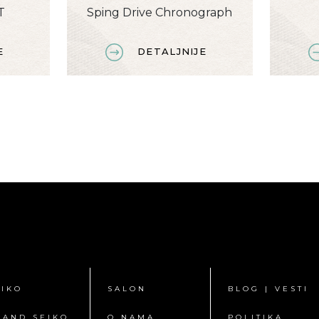
T
Sping Drive Chronograph
E
DETALJNIJE
EIKO
SALON
BLOG | VESTI
RAND SEIKO
O NAMA
POLITIKA