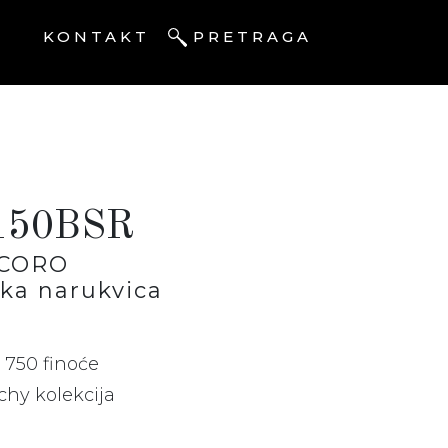
I
KONTAKT
PRETRAGA
150BSR
 CORO
ka narukvica
 750 finoće
chy kolekcija