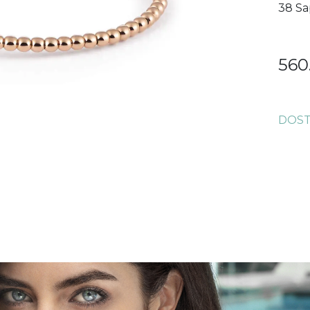
38 Sa
560
DOST