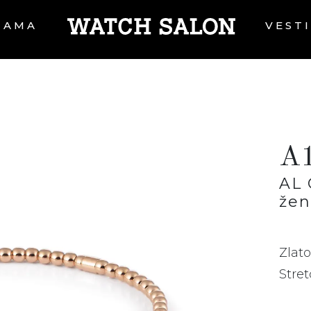
NAMA
VEST
A
AL
žen
Zlato
Stret